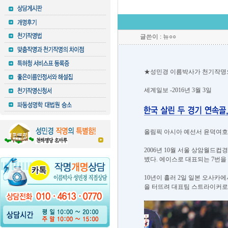
글쓴이 : 뉴○○
★성민경 이름박사가 천기작명으
세계일보 -2016년 3월 3일
올림픽 아시아 예선서 윤덕여호
2006년 10월 서울 상암월드
볐다. 에이스로 대표되는 7번을
10년이 흘러 2일 일본 오사카에
을 터뜨려 대표팀 스트라이커로 