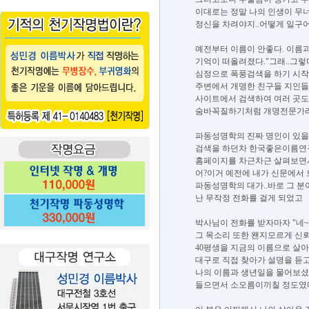
이대로는 정말 나의 인생이 무너
정신을 차려야지..어떻게 일구어
예전부터 이름이 안좋다. 이름과
기억이 떠올려졌다."그래..그렇
심정으로 폭풍검색을 하기 시작
주변에서 개명한 친구들 지인들
사이트에서 검색하여 여러 곳도
숨바꼭질하기처럼 개명전문가라며
파동성명학의 진짜 명인이 있을텐
검색을 하던차 한국좋은이름연
홈페이지를 차근차근 살펴보면서 나
어?이거 예전에 내가 신문에서 
파동성명학의 대가..바로 그 
난 무작정 전화를 걸게 되었고
박사님이 전화를 받자마자 "
그 목소리 또한 왠지모르게 신뢰
40평생을 지금의 이름으로 살
대구로 직접 찾아가 설명을 듣
나의 이름과 생년일을 물어보셨고
들으면서 소오름이끼칠 정도였