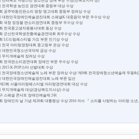
4. 제1회 전라북도 자랑스런 청소년상 장애 부문 수상(전북도지사 상)
2. 제3회 전국학생 농민요 경연대회 중등부 대상 수상
8. 제15회 공주박동진판소리 명창·명고대회 중등부 장려상 수상
23. 제2회 대한민국장애인예술경진대회 스페셜K 대중음악 부문 우수상 수상
1. 제14회 국창 정정렬 판소리경연대회 중등부 우수상 수상
6. 제16회 전국중고생자원봉사대회 동상 수상
20. 제24회 군산전국학생전통예술경연대회 최우수상 수상
7. 제14회 LG드림페스티벌 가요 부문 인기상 수상
8. 제8회 전국 아리랑경창대회 중고등부 은상 수상
1. 제2회 대한민국청소년국악제 금상 수상
. 제3회 무지개예술제 장려상 수상
9. 제20회 전국판소리경연대회 장애인 부문 우수상 수상
 제4회 2015 K-POP스타 선발대회 수상
04. 제9회 전국장애청소년예술제 노래 부문 장려상 수상/ 제9회 전국장애청소년예술제 무용
1. 제3회 대한민국장애인예술경진대회 노래 부문 입선
1. 2015 제3회 서울아리랑페스티벌 아리랑경연대회 대상 수상
7. 제4회 무지개예술제 대상(경상북도지사상) 수상
6. 서초구 스페셜 콘서트 장애인예술제 2위
0. 제36회 장애인의 날 기념 제20회 대통령상 수상 2016 저서 『 소리를 사랑하는 아리랑 소