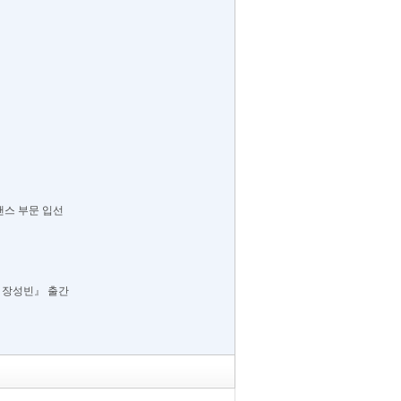
&댄스 부문 입선
년, 장성빈』 출간