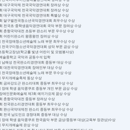
7. 제18회 대구국악제 전국국악경연대회 장려상 수상
8. 제19회 대구국악제 전국국악경연대회 장려상 수상
2. 제21회 대구국악제 전국국악경연대회 특별상 수상
30. 제17회 달구벌전국청소년국악경연대회 최우수상 수상
8. 제26회 전국초·중학생음악경연대회 국악 부문 장려상 수상
8. 제38회 춘향국악대전 초등부 판소리 부문 우수상 수상
7. 제24회 어린이판소리 왕중왕전 장려상 수상
9. 제5회 전국장애청소년예술제 노래 부문 최우수상 수상
6. 제1회 전국구미청소년국악경연대회 성악 부문 금상 수상
6. 범물초등학교장상(학교를 빛낸 어린이 및 모범봉사상)
2. 전주예술중학교 국악과 공동수석 입학
5. 제4회 남해성 전국판소리경연대회 중등부 대상 수상
8. 제20회 대전국악경연대회 장애인부 대상 수상
7. 제6회 전국장애청소년예술제 노래 부문 우수상 수상
. 제1회 무지개예술축제 동상 수상
8. 제20회 금파강도근 판소리대회 중등부 최우수상 수상
1. 제5회 장애 학생 음악콩쿠르 중등부 개인 부문 금상 수상
3. 2012장애인문화예술제 제3회 예끼가요제 꿈상 수상
6. 제40회 춘향국악대전 중등부 장려상 수상
6. 제18회 전국판소리경연대회 중등부 최우수상 수상
9. 제18회 완산국악대제전 판소리 중등부 최우수상 수상
8. 제16회 전국 남도민요 경창대회 중등부 대상 수상
31. 제6회 장애 학생 음악콩쿠르 한국음악 부문 금상/중등부 대상(교육부 장관상)수상
. 제2회 무지개예술제 은상 수상