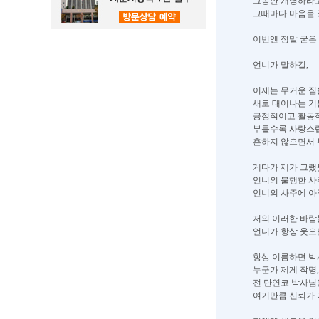
그동안 개명하라
그때마다 마음을 
이번엔 정말 굳은
언니가 말하길,
이제는 무거운 짐
새로 태어나는 기
긍정적이고 활동적
부를수록 사랑스럽
흔하지 않으면서 
게다가 제가 그랬
언니의 불행한 사
언니의 사주에 아
저의 이러한 바람
언니가 항상 웃으
항상 이름하면 박
누군가 제게 작명
전 단연코 박사님
여기만큼 신뢰가 