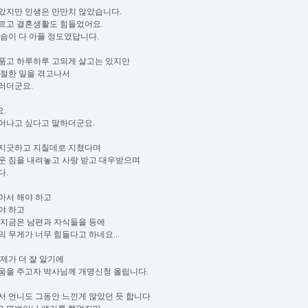
았지만 인생은 만만치 않았습니다.
르고 결혼생활도 힘들었어요.
가슴이 다 아플 정도였답니다.
품고 하루하루 고되게 살고는 있지만
좌절한 일을 겪고나서
러더군요.
.
어나고 싶다고 말하더군요.
긋지긋하고 지칠데로 지쳤다며
운 짐을 내려놓고 사랑 받고 대우받으며
다.
아서 해야 하고
야 하고
 지금은 남편과 자식들을 등에
 무게가 너무 힘들다고 하네요...
제가 더 잘 알기에
움을 주고자 박사님께 개명신청 올립니다.
서 언니도 그동안 느낀게 많았던 듯 합니다