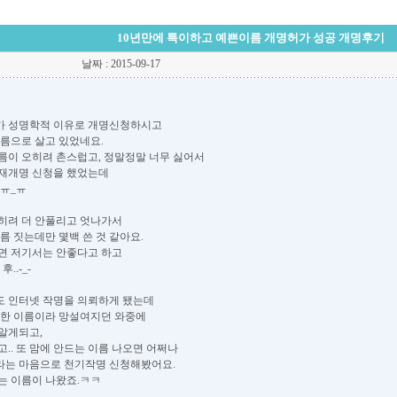
10년만에 특이하고 예쁜이름 개명허가 성공 개명후기
날짜 : 2015-09-17
가 성명학적 이유로 개명신청하시고
이름으로 살고 있었네요.
름이 오히려 촌스럽고, 정말정말 너무 싫어서
 재개명 신청을 했었는데
.ㅠ_ㅠ
히려 더 안풀리고 엇나가서
름 짓는데만 몇백 쓴 것 같아요.
면 저기서는 안좋다고 하고
..-_-
 인터넷 작명을 의뢰하게 됐는데
흔한 이름이라 망설여지던 와중에
알게되고,
.. 또 맘에 안드는 이름 나오면 어쩌나
라는 마음으로 천기작명 신청해봤어요.
는 이름이 나왔죠.ㅋㅋ