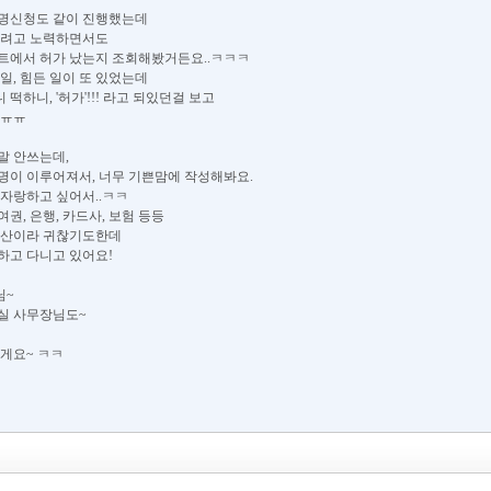
개명신청도 같이 진행했는데
하려고 노력하면서도
트에서 허가 났는지 조회해봤거든요..ㅋㅋㅋ
일, 힘든 일이 또 있었는데
떡하니, '허가'!!! 라고 되있던걸 보고
.ㅠㅠ
말 안쓰는데,
명이 이루어져서, 너무 기쁜맘에 작성해봐요.
 자랑하고 싶어서..ㅋㅋ
권, 은행, 카드사, 보험 등등
태산이라 귀찮기도한데
하고 다니고 있어요!
님~
실 사무장님도~
살게요~ ㅋㅋ