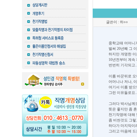
글쓴이 : 하○○
중학교때 어머니
벌써 20년째 그 
하지만 개명한 이
10년전부터 계속
번번히 기각되고.
이름 바꾼뒤로 오
어머니나 저나, 이
여기서 이름 받으
그런 이유들로요.. 후
그러다 박사님께도
뜻은 좋지만 좀 
천기작명에 대해 
좀 비싼것도 그렇고
하다가 마지막이
그리고 마음에 드