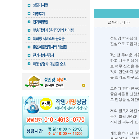
글쓴이 : 나○○
성민경 박사님께
진심으로 고맙다는
3년 전 무더운 
하고 너무 인생이
로 너무 신경을 
것이 만만하지 않
을 입기도 하구요
그러다 친한 친구
좋은이름을 신청했
로 인생을 살아간
저의 잘못지어진 
은지 벌써 3년입
지나면 피부가 표
개명을 하기전에는
루 살아가니, 마음