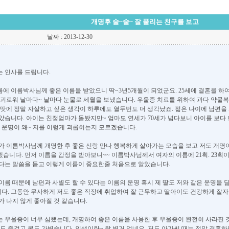
개명후 술~술~ 잘 풀리는 친구를 보고
날짜 : 2013-12-30
 인사를 드립니다.
여름에 이름박사님께 좋은 이름을 받았으니 딱~3년5개월이 되었군요. 25세에 결혼을 
 괴로워 날마다~ 날마다 눈물로 세월을 보냈습니다. 우울증 치료를 위하여 과다 약물복
쓴땃에 정말 자살하고 싶은 생각이 하루에도 열두번도 더 생각났죠. 젊은 나이에 남편
았습니다. 아이는 친정엄마가 돌봤지만~ 엄마도 연세가 70세가 넘다보니 아이를 보다
. 운명이 왜~ 저를 이렇게 괴롭히는지 모르겠습니다.
가 이름박사님께 개명한 후 좋은 신랑 만나 행복하게 살아가는 모습을 보고 저도 개명
습니다. 먼저 이름을 감정을 받아보니~~ 이름박사님께서 여자의 이름에 21획. 23획
다는 말씀을 듣고 이렇게 이름이 중요한줄 처음으로 알았습니다.
이름 때문에 남편과 사별도 할 수 있다는 이름의 운명 혹시 제 딸도 저와 같은 운명을 
니다. 그동안 무사하게 저도 좋은 직장에 취업하여 잘 근무하고 딸아이도 건강하게 잘자
가 나지 않게 좋아질 것 같습니다.
 우울증이 너무 심했는데, 개명하여 좋은 이름을 사용한 후 우울증이 완전히 사라진 것
도 즐겁고 몸도 가볍습니다. 인생이란~ 참 별거 없네요. 저도 아가씨 때는 정말 결혼하면