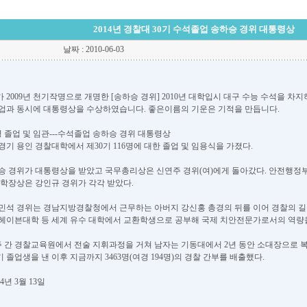
2014년 경찰대 30기 수석졸업 송하승 경위 대통령상
날짜 : 2010-06-03
2009년 천기작명으로 개명한 [송하승 경위] 2010년 대학입시 대구 수능 수석을 차지하
졸업과 동시에 대통령상을 수상하였습니다. 좋은이름의 기운은 기적을 만듭니다.
6명 졸업 및 임관---수석졸업 송하승 경위 대통령상
경기 용인 경찰대학에서 제30기 116명에 대한 졸업 및 임용식을 가졌다.
승 경위가 대통령상을 받았고 국무총리상은 신연주 경위(여)에게 돌아갔다. 안전행정
대학장상은 강인규 경위가 각각 받았다.
민석 경위는 경남지방경찰청에서 근무하는 아버지 강신홍 총경의 뒤를 이어 경찰의 길을 
헤이븐대학 등 세계 유수 대학에서 교환학생으로 공부해 국제 치안전문가로서의 역량을
주 간 경찰교육원에서 전술 지휘과정을 거쳐 남자는 기동대에서 2년 동안 소대장으로 
1기 졸업생을 낸 이후 지금까지 3463명(여경 194명)의 경찰 간부를 배출했다.
년 3월 13일