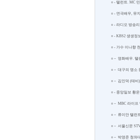
○ - 탤런트. MC 
○ - 연극배우, 뮤
○ - 라디오 방송리
○ - KBS2 생생
○ - 가수 이나향 천
○－ 영화배우. 탤런
○－ 대구의 명소 동
○－ 김인덕 (태비) 
○ - 중앙일보 황운
○－ MBC 라이프 
○－ 류이안 탤런트 /
○－ 서울신문 STV
○－ 박영준 청와대