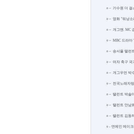
○－ 가수원 더 걸스
○－ 영화 "워낭소
○－ 개그맨. MC 
○－ MBC 드라마 
○－ 송서율 탤런트/
○－ 여자 축구 국가
○－ 개그우먼 박수림
○－ 전국노래자랑 
○－ 탤런트 박솔미
○－ 탤런트 안남희
○－ 탤런트 김동하
○ - 연예인 메