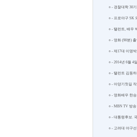
○ - 경찰대학 3
○ - 프로야구 SK
○ - 탤런트, 배우
○ - 영화 (90분
○ - 제17대 이명
○ - 2014년 6
○ - 탤런트 김동하
○ - 아양기찻길 작
○ - 영화배우 한승
○ - MBN TV 방
○ - 대통령후보.
○ - 고려대 야구선