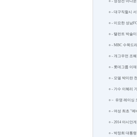
○ - 정정선 아나운
○ - 대구직할시 
○ - 이요한 성남F
○ - 탤런트 박솔미
○ - MBC 수목드
○ - 개그우먼 조혜
○ - 롯데그룹 이재
○ - 모델 박미란 
○ - 가수 이혜리 가
○－ 유명 레이싱 모
○ - 여성 최초 "
○ - 2014 아시
○ - 박정희 대통령