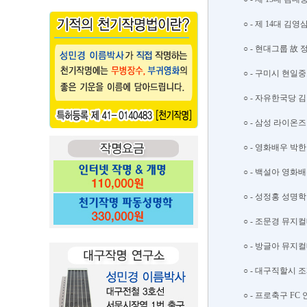
○ - 제 14대 
○ - 현대그룹 故
○ - 구미시 현일중
○ - 자유한국당 김
○ - 삼성 라이온즈
○ - 영화배우 박한
○ - 백설아 영화배
○ - 성정홍 성명학
○ - 조문경 뮤지컬
○ - 방글아 뮤지컬
○ - 대구직할시 조
○ - 프로축구 FC