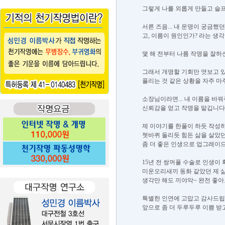
그렇게 나를 외롭게 만들고 슬
서른 즈음... 내 운명이 궁금
고, 이름이 원인인가? 라는 생각
몇 해 전부터 나름 작명을 잘하
그래서 개명할 기회만 엿보고 있
풀리는 것 같은 상황을 자주 
소장님이라면... 내 이름을 바
신뢰감을 얻고 작명을 맡깁니다
제 이야기를 한풀이 하듯 작성
쳇바퀴 돌리듯 힘든 삶을 살았던
좀 더 좋은 인생으로 업그레이
15년 전 쌍꺼풀 수술로 인생이 
미운오리새끼 동화 같았던 제 삶
생각만 해도 끼야악~ 완전 좋아
특별한 인연에 고맙고 감사드립
앞으로 좀 더 두루두루 이쁨 받