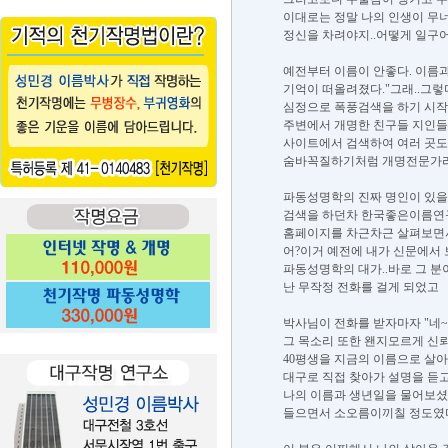
이대로는 정말 나의 인생이 무너
정신을 차려야지..어떻게 일구어
예전부터 이름이 안좋다. 이름과
기억이 떠올려졌다."그래..그렇
심정으로 폭풍검색을 하기 시작
주변에서 개명한 친구들 지인들
사이트에서 검색하여 여러 곳도
숨바꼭질하기처럼 개명전문가라며
파동성명학의 진짜 명인이 있을텐
검색을 하던차 한국좋은이름연
홈페이지를 차근차근 살펴보면서 나
어?이거 예전에 내가 신문에서 
파동성명학의 대가..바로 그 
난 무작정 전화를 걸게 되었고
박사님이 전화를 받자마자 "
그 목소리 또한 왠지모르게 신뢰
40평생을 지금의 이름으로 살
대구로 직접 찾아가 설명을 듣
나의 이름과 생년일을 물어보셨고
들으면서 소오름이끼칠 정도였