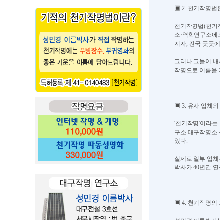
▣ 2. 천기작명
​천기작명법(천기
소·역학연구소에도
지자, 전국 곳곳
​그러나 그들이 
작명으로 이름을 
▣ 3. 유사 업체
​'천기작명'이라
구소 대구작명소 
있다.
​실제로 일부 업
박사가 40년간 
▣ 4. 천기작명의