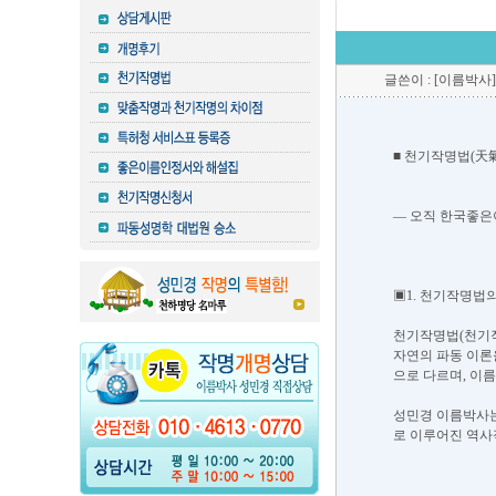
글쓴이 : [이름박사]
■ 천기작명법(天
― 오직 한국좋은
▣1. 천기작명법
​천기작명법(천기
자연의 파동 이론
으로 다르며, 이
​성민경 이름박사는
로 이루어진 역사